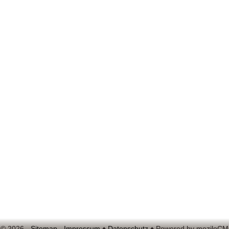
 ©
2026 -
Sitemap
-
Impressum
♦
Datenschutz
♦ Powered by moziloCM